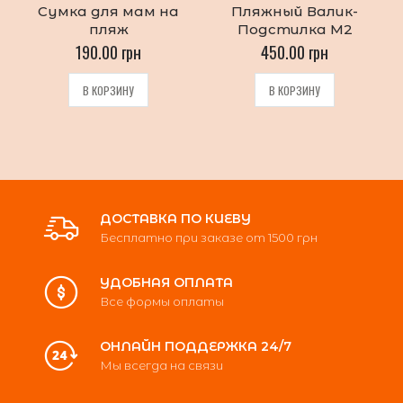
Сумка для мам на
Пляжный Валик-
0
0
out
out
пляж
Подстилка М2
of
of
5
5
190.00
грн
450.00
грн
В КОРЗИНУ
В КОРЗИНУ
ДОСТАВКА ПО КИЕВУ
Бесплатно при заказе от 1500 грн
УДОБНАЯ ОПЛАТА
Все формы оплаты
ОНЛАЙН ПОДДЕРЖКА 24/7
Мы всегда на связи