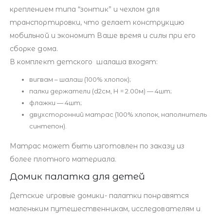
креплением типа “зонтик” и чехлом для
транспортировки, что делает конструкцию
мобильной и экономит Ваше время и силы при его
сборке дома.
В комплект детского шалаша входят:
вигвам – шалаш (100% хлопок);
палки держатели (d2см, Н = 2.00м) — 4шт;
флажки — 4шт;
двухсторонний матрас (100% хлопок, наполнитель
синтепон).
Матрас может быть изготовлен по заказу из
более плотного материала.
Домик палатка для детей
Детские игровые домики- палатки понравятся
маленьким путешественникам, исследователям и