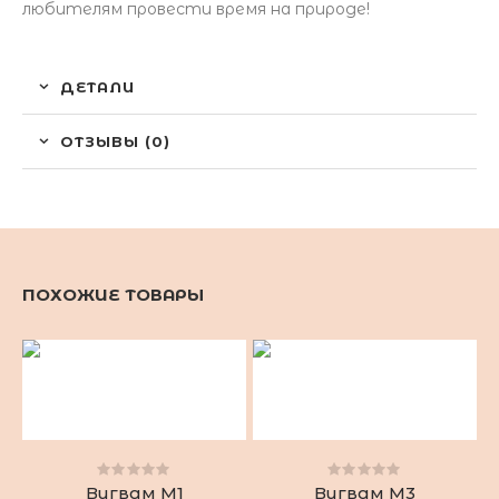
любителям провести время на природе!
ДЕТАЛИ
ОТЗЫВЫ (0)
ПОХОЖИЕ ТОВАРЫ
Вигвам М1
Вигвам М3
0
0