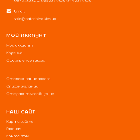
067 225 3300; 063 237 9525; 044 237 9525
Email:
sale@natashino.kiev.ua
МОЙ АККАУНТ
Мой аккаунт
Корзина
Оформление заказа
Отслеживание заказа
Список желаний
Отправить сообщение
НАШ САЙТ
Карта сайта
Главная
Контакты